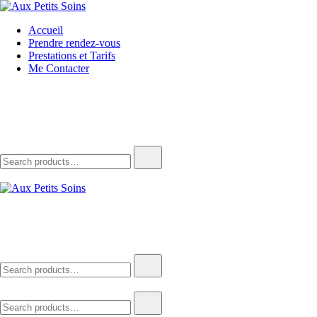
Skip
to
Aux Petits Soins
La beauté vient à vous
Accueil
content
Prendre rendez-vous
Prestations et Tarifs
Me Contacter
Search
for:
Aux Petits Soins
La beauté vient à vous
Search
for:
Search
for: