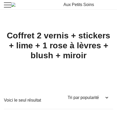
La beauté vient à vous
Aux Petits Soins
Coffret 2 vernis + stickers
+ lime + 1 rose à lèvres +
blush + miroir
Voici le seul résultat