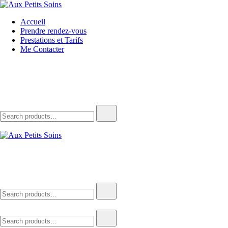
Skip
to
Aux Petits Soins
La beauté vient à vous
Accueil
content
Prendre rendez-vous
Prestations et Tarifs
Me Contacter
Search
for:
Aux Petits Soins
La beauté vient à vous
Search
for:
Search
for: