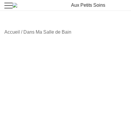
La beauté vient à vous
Aux Petits Soins
Accueil
/
Dans Ma Salle de Bain