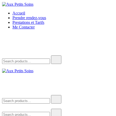
Aux Petits Soins
La beauté vient à vous
Accueil
Prendre rendez-vous
Prestations et Tarifs
Me Contacter
Aux Petits Soins
La beauté vient à vous