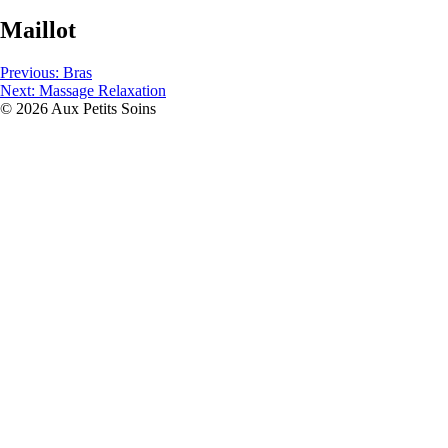
Maillot
Navigation
Previous:
Bras
Next:
Massage Relaxation
de
© 2026 Aux Petits Soins
l’article