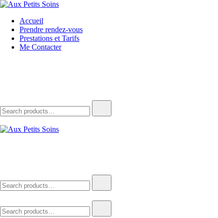
Skip
to
Aux Petits Soins
La beauté vient à vous
Accueil
content
Prendre rendez-vous
Prestations et Tarifs
Me Contacter
Search
for:
Aux Petits Soins
La beauté vient à vous
Search
for:
Search
for: