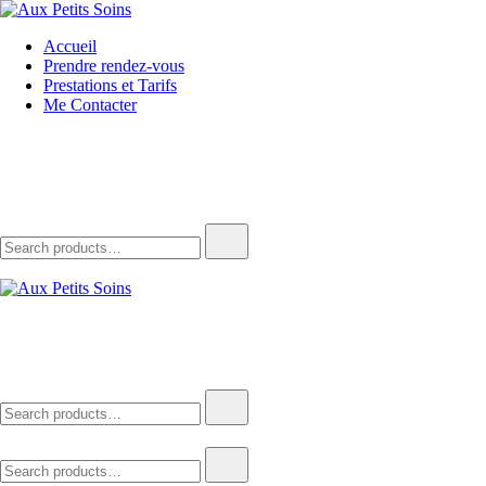
Skip
to
Aux Petits Soins
La beauté vient à vous
Accueil
content
Prendre rendez-vous
Prestations et Tarifs
Me Contacter
Search
for:
Aux Petits Soins
La beauté vient à vous
Search
for:
Search
for: