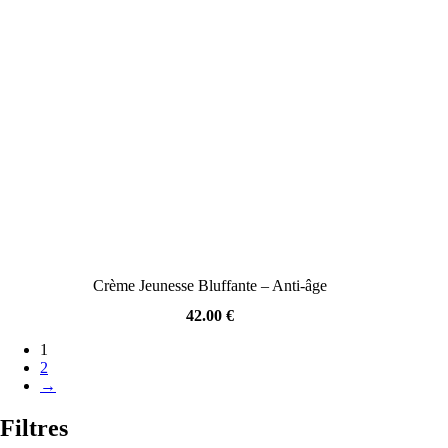
Crème Jeunesse Bluffante – Anti-âge
42.00
€
1
2
→
Filtres