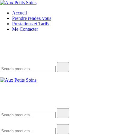
Skip
to
Aux Petits Soins
La beauté vient à vous
Accueil
content
Prendre rendez-vous
Prestations et Tarifs
Me Contacter
Search
for:
Aux Petits Soins
La beauté vient à vous
Search
for:
Search
for: