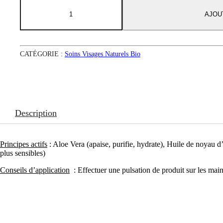
quantité
de
AJOU
Bulle
de
fraicheur
-
CATÉGORIE :
Soins Visages Naturels Bio
Nettoyant
visage
Description
Principes actifs
: Aloe Vera (apaise, purifie, hydrate), Huile de noyau d
plus sensibles)
Conseils d’application
: Effectuer une pulsation de produit sur les main