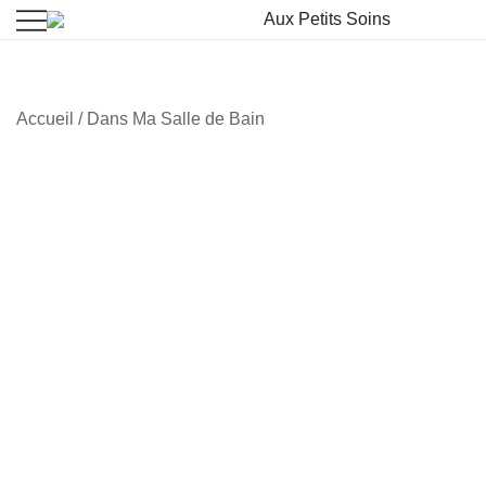
La beauté vient à vous
Aux Petits Soins
Accueil
/
Dans Ma Salle de Bain